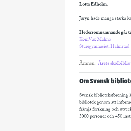
Lotta Edholm
.
Juryn hade många starka kan
Hedersomnämnande går til
KomVux Malmö
Sturegymnasiet, Halmstad
Ämnen:
Årets skolbiblio
Om Svensk bibliot
Svensk biblioteksförening är
bibliotek genom att inform
främja forskning och utvec
3000 personer och 450 inst