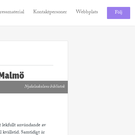
ressmaterial
Kontaktpersoner
Webbplats
Följ
, Malmö
Nydalaskolans bibliotek
t lekfullt användande av
 kvällstid. Samtidigt är