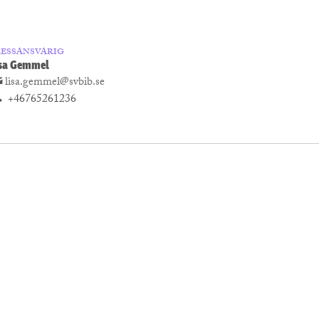
RESSANSVARIG
isa Gemmel
lisa.gemmel@svbib.se
+46765261236