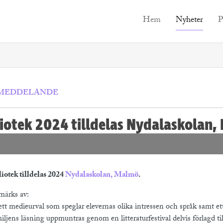
Hem
Nyheter
P
SMEDDELANDE
liotek 2024 tilldelas Nydalaskolan
iotek tilldelas 2024
Nydalaskolan, Malmö
.
tmärks av:
 ett medieurval som speglar elevernas olika intressen och språk samt et
jens läsning uppmuntras genom en litteraturfestival delvis förlagd till