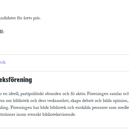
didater för årets pris.
l:
tek
eksförening
 en ideell, partipolitiskt obunden och fri aktör. Föreningen samlar och 
era om bibliotek och dess verksamhet, skapa debatt och bilda opinion,
kling. Föreningen har både bibliotek och enskilda personer som medl
itutioner inom svenskt biblioteksväsende.