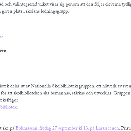
d och välintegrerad vilket visar sig genom att den följer eleverna tyd
n given plats i skolans ledningsgrupp.
se
gren
otek delas ut av Nationella Skolbiblioteksgruppen, ett nätverk av sve
 för att skolbiblioteken ska bemannas, stärkas och utvecklas. Gruppen ä
teksfrågor.
bibliotek
.
t ske på
Bokmässan, fredag 27 september kl 13, på Lärarscenen
. Pris