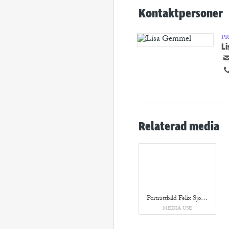
Kontaktpersoner
P
L
Relaterad media
Porträttbild Felix Sjöström
MEDIA USE