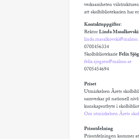
verksamheten välstrukturera
att skolbibliotekarien har e
Kontaktuppgifter
:
Rektor
Linda Masalkovski
linda.masalkovski@malmo.
0708456334
Skolbibliotekarie
Felix Sjö
felix.sjogren@malmo.se
0705454694
Priset
Utmärkelsen Årets skolbibli
samverkar på nationell nivå
kunskapsutbyte i skolbiblio
Om utmärkelsen Årets skol
Prisutdelning
Prisutdelningen kommer at