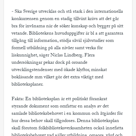
- Ska Sverige utvecklas och stå stark i den internationella
konkurrensen genom en stadig tillväxt krävs att det går
bra för invånarna när de söker kunskap och bygger på sitt
vetande. Bibliotekens huvuduppgifter är bl a att garantera
tillgång till information, stödja såväl självstudier som
formell utbildning på alla nivåer samt verka för
läskunnighet, säger Niclas Lindberg. Flera
undersökningar pekar dock på oroande
utvecklingstendenser med ökade klyftor, minskat
bokläsande mm vilket gör det extra viktigt med
biblioteksplaner.
Fakta: En biblioteksplan är ett politiskt förankrat
styrande dokument som omfattar en analys av det
samlade biblioteksbehovet i en kommun och åtgärder för
hur dessa behov skall tillgodoses. Denna biblioteksplan
skall förutom folkbiblioteksverksamheten också innefatta
biblioteksbehovet vad gäller utbildning, omsorg, vård och