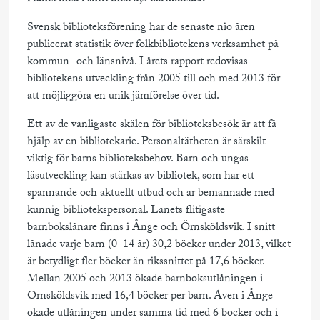
Svensk biblioteksförening har de senaste nio åren
publicerat statistik över folkbibliotekens verksamhet på
kommun- och länsnivå. I årets rapport redovisas
bibliotekens utveckling från 2005 till och med 2013 för
att möjliggöra en unik jämförelse över tid.
Ett av de vanligaste skälen för biblioteksbesök är att få
hjälp av en bibliotekarie. Personaltätheten är särskilt
viktig för barns biblioteksbehov. Barn och ungas
läsutveckling kan stärkas av bibliotek, som har ett
spännande och aktuellt utbud och är bemannade med
kunnig bibliotekspersonal. Länets flitigaste
barnbokslånare finns i Ånge och Örnsköldsvik. I snitt
lånade varje barn (0–14 år) 30,2 böcker under 2013, vilket
är betydligt fler böcker än rikssnittet på 17,6 böcker.
Mellan 2005 och 2013 ökade barnboksutlåningen i
Örnsköldsvik med 16,4 böcker per barn. Även i Ånge
ökade utlåningen under samma tid med 6 böcker och i