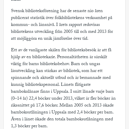
Svensk biblioteksförening har de senaste nio åren
publicerat statistik över folkbibliotekens verksamhet på
kommun- och länsnivå. I årets rapport redovisas
bibliotekens utveckling från 2005 till och med 2013 för
att möjliggöra en unik jämförelse över tid.
Ett av de vanligaste skälen för biblioteksbesök är att få
hjälp av en bibliotekarie. Personaltätheten är särskilt
viktig för barns biblioteksbehov. Barn och ungas
läsutveckling kan stärkas av bibliotek, som har ett
spännande och aktuellt utbud och är bemannade med
kunnig bibliotekspersonal. Länets flitigaste
barnbokslånare finns i Uppsala. I snitt lånade varje barn
(0–14 år) 22,4 böcker under 2013, vilket är fler böcker än
rikssnittet på 17,6 böcker. Mellan 2005 och 2013 ökade
barnboksutlåningen i Uppsala med 2,4 böcker per barn.
Även i länet ökade den totala barnboksutlåningen med
1,3 böcker per barn.