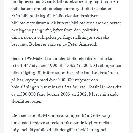
möjligheter har Svensk Biblioteksförening tagit fram en
publikation om biblioteksplanering. Biblioteksplaner 
Från bibliotekslag till biblioteksplan beskriver
biblioteksstrukturen, diskuterar bibliotekens arenor, bryter
ner lagens paragrafer, lyfter fram den politiska
dimensionen och pekar på frågeställningar som ska
besvaras. Boken är skriven av Peter Almerud.
Sedan 1990-talet har antalet biblioteksfilialer minskat
från 1.447 stycken 1990 till 1.065 år 2004. Medborgarnas
nära tillgång till information har minskat. Bokbeståndet
på har krympt med över 700.000 volymer och
bokutlåningen har minskat åtta år i rad. Totalt lånades det
ca 1.300.000 färre böcker 2003 än 2002. Mest minskade
skönlitteraturen.
Den senaste SOM-undersökningen från Göteborgs
universitet redovisar tecken på ökande klyftor mellan
hög- och lågutbildad när det gäller bokläsning och