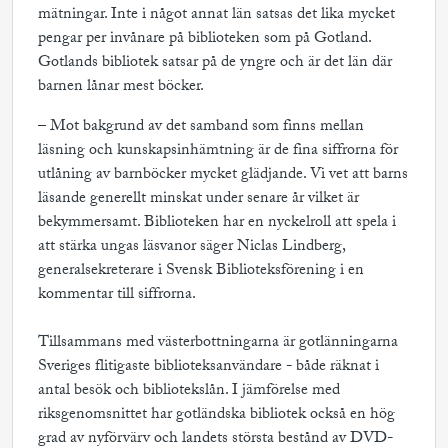
mätningar. Inte i något annat län satsas det lika mycket
pengar per invånare på biblioteken som på Gotland.
Gotlands bibliotek satsar på de yngre och är det län där
barnen lånar mest böcker.
– Mot bakgrund av det samband som finns mellan
läsning och kunskapsinhämtning är de fina siffrorna för
utlåning av barnböcker mycket glädjande. Vi vet att barns
läsande generellt minskat under senare år vilket är
bekymmersamt. Biblioteken har en nyckelroll att spela i
att stärka ungas läsvanor säger Niclas Lindberg,
generalsekreterare i Svensk Biblioteksförening i en
kommentar till siffrorna.
Tillsammans med västerbottningarna är gotlänningarna
Sveriges flitigaste biblioteksanvändare - både räknat i
antal besök och bibliotekslån. I jämförelse med
riksgenomsnittet har gotländska bibliotek också en hög
grad av nyförvärv och landets största bestånd av DVD-