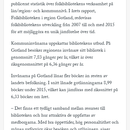
publicerat statistik över folkbibliotekens verksamhet på
län/region- och kommunnivå. I årets rapport,
Folkbiblioteken i region Gotland, redovisas
folkbibliotekens utveckling från 2007 till och med 2015
för att möjliggöra en unik jämförelse över tid.
Kommuninvånarna uppskattar bibliotekens utbud. På
Gotland besöker regionens invånare sitt bibliotek i
genomsnitt 7,83 gånger per år, vilket är över
riksgenomsnittet på 6,36 gånger per år.
Invånarna på Gotland lånar fler böcker än resten av
landets befolkning. I snitt lånade gotlänningarna 8,99
böcker under 2015, vilket kan jämföras med rikssnittet på
6,33 böcker om året.
– Det finns ett tydligt samband mellan resurser till
biblioteken och hur attraktiva de uppfattas av
medborgarna. Med bra öppettider, hög personaltäthet och
många nyförvärv ökar besöken och utlåningen, säger