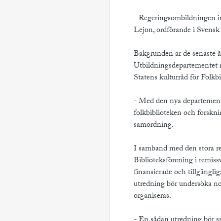
- Regeringsombildningen inn
Lejon, ordförande i Svensk
Bakgrunden är de senaste 
Utbildningsdepartementet m
Statens kulturråd för Folkb
- Med den nya departements
folkbiblioteken och forskn
samordning.
I samband med den stora re
Biblioteksförening i remissva
finansierade och tillgänglig
utredning bör undersöka no
organiseras.
- En sådan utredning bör sn