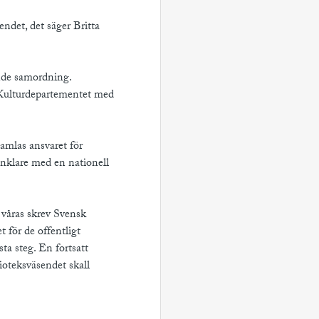
ndet, det säger Britta
nde samordning.
 Kulturdepartementet med
amlas ansvaret för
enklare med en nationell
 våras skrev Svensk
t för de offentligt
ta steg. En fortsatt
oteksväsendet skall