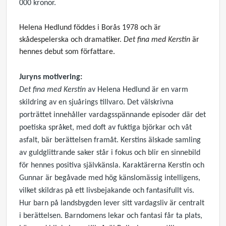
000 kronor.
Helena Hedlund föddes i Borås 1978 och är
skådespelerska och dramatiker.
Det fina med Kerstin
är
hennes debut som författare.
Juryns motivering:
Det fina med Kerstin
av Helena Hedlund är en varm
skildring av en sjuårings tillvaro. Det välskrivna
porträttet innehåller vardagsspännande episoder där det
poetiska språket, med doft av fuktiga björkar och våt
asfalt, bär berättelsen framåt. Kerstins älskade samling
av guldglittrande saker står i fokus och blir en sinnebild
för hennes positiva självkänsla. Karaktärerna Kerstin och
Gunnar är begåvade med hög känslomässig intelligens,
vilket skildras på ett livsbejakande och fantasifullt vis.
Hur barn på landsbygden lever sitt vardagsliv är centralt
i berättelsen. Barndomens lekar och fantasi får ta plats,