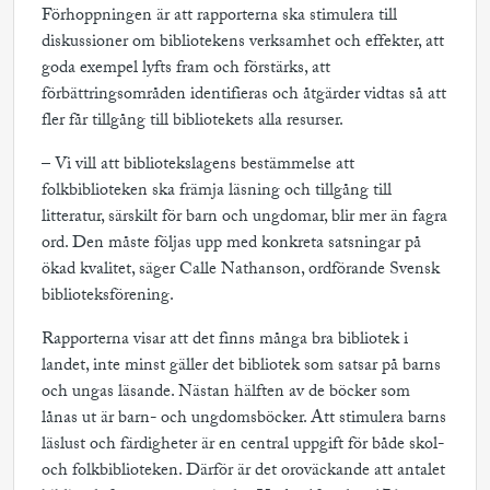
Förhoppningen är att rapporterna ska stimulera till
diskussioner om bibliotekens verksamhet och effekter, att
goda exempel lyfts fram och förstärks, att
förbättringsområden identifieras och åtgärder vidtas så att
fler får tillgång till bibliotekets alla resurser.
– Vi vill att bibliotekslagens bestämmelse att
folkbiblioteken ska främja läsning och tillgång till
litteratur, särskilt för barn och ungdomar, blir mer än fagra
ord. Den måste följas upp med konkreta satsningar på
ökad kvalitet, säger Calle Nathanson, ordförande Svensk
biblioteksförening.
Rapporterna visar att det finns många bra bibliotek i
landet, inte minst gäller det bibliotek som satsar på barns
och ungas läsande. Nästan hälften av de böcker som
lånas ut är barn- och ungdomsböcker. Att stimulera barns
läslust och färdigheter är en central uppgift för både skol-
och folkbiblioteken. Därför är det oroväckande att antalet