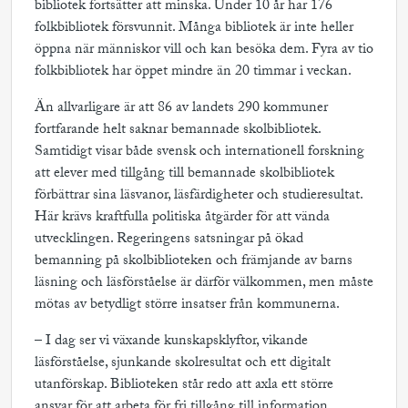
bibliotek fortsätter att minska. Under 10 år har 176
folkbibliotek försvunnit. Många bibliotek är inte heller
öppna när människor vill och kan besöka dem. Fyra av tio
folkbibliotek har öppet mindre än 20 timmar i veckan.
Än allvarligare är att 86 av landets 290 kommuner
fortfarande helt saknar bemannade skolbibliotek.
Samtidigt visar både svensk och internationell forskning
att elever med tillgång till bemannade skolbibliotek
förbättrar sina läsvanor, läsfärdigheter och studieresultat.
Här krävs kraftfulla politiska åtgärder för att vända
utvecklingen. Regeringens satsningar på ökad
bemanning på skolbiblioteken och främjande av barns
läsning och läsförståelse är därför välkommen, men måste
mötas av betydligt större insatser från kommunerna.
– I dag ser vi växande kunskapsklyftor, vikande
läsförståelse, sjunkande skolresultat och ett digitalt
utanförskap. Biblioteken står redo att axla ett större
ansvar för att arbeta för fri tillgång till information,