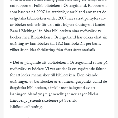
rad rapporten Folkbiblioteken i Östergötland. Rapporten,
som baseras på 2007 års statistik, visar bland annat att de
östgötska biblioteken under 2007 har satsat på nyförvärv
av böcker och står för den näst högsta ökningen i landet.
Bara i Blekinge län ökar biblioteken sina nyförvärv av
böcker mer. Biblioteken i Östergötland har också ökat sin
utlåning av barnböcker till 18,2 barnbokslån per barn,
vilket är en klar förbättring från förra årets statistik.
- Det är glädjande att biblioteken i Östergötland satsar på
nyförvärv av böcker. Vi vet att det är en avgörande faktor
för att locka människor till biblioteken. Den ökande
utlåningen av barnböcker är en annan ljuspunkt bland de
östgötska biblioteken, särskilt mot bakgrund av att
läsningen bland yngre generellt går ner, säger Niclas
Lindberg, generalsekreterare på Svensk
Biblioteksförening.