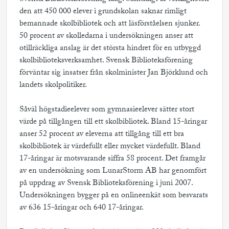
den att 450 000 elever i grundskolan saknar rimligt
bemannade skolbibliotek och att läsförståelsen sjunker.
50 procent av skolledarna i undersökningen anser att
otillräckliga anslag är det största hindret för en utbyggd
skolbiblioteksverksamhet. Svensk Biblioteksförening
förväntar sig insatser från skolminister Jan Björklund och
landets skolpolitiker.
Såväl högstadieelever som gymnasieelever sätter stort
värde på tillgången till ett skolbibliotek. Bland 15-åringar
anser 52 procent av eleverna att tillgång till ett bra
skolbibliotek är värdefullt eller mycket värdefullt. Bland
17-åringar är motsvarande siffra 58 procent. Det framgår
av en undersökning som LunarStorm AB har genomfört
på uppdrag av Svensk Biblioteksförening i juni 2007.
Undersökningen bygger på en onlineenkät som besvarats
av 636 15-åringar och 640 17-åringar.