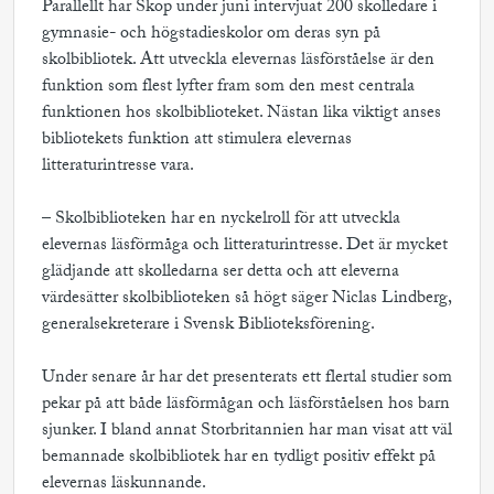
Parallellt har Skop under juni intervjuat 200 skolledare i
gymnasie- och högstadieskolor om deras syn på
skolbibliotek. Att utveckla elevernas läsförståelse är den
funktion som flest lyfter fram som den mest centrala
funktionen hos skolbiblioteket. Nästan lika viktigt anses
bibliotekets funktion att stimulera elevernas
litteraturintresse vara.
– Skolbiblioteken har en nyckelroll för att utveckla
elevernas läsförmåga och litteraturintresse. Det är mycket
glädjande att skolledarna ser detta och att eleverna
värdesätter skolbiblioteken så högt säger Niclas Lindberg,
generalsekreterare i Svensk Biblioteksförening.
Under senare år har det presenterats ett flertal studier som
pekar på att både läsförmågan och läsförståelsen hos barn
sjunker. I bland annat Storbritannien har man visat att väl
bemannade skolbibliotek har en tydligt positiv effekt på
elevernas läskunnande.