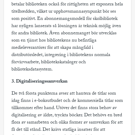
betalar biblioteken också för rättigheten att exponera hela
titelbredden, vilket ur upphovsmannasynpunkt bör ses
som positivt. En abonnemangsmodell för skolbibliotek
har nyligen lanserats så lösningen är teknisk möjlig även
för andra bibliotek. Även abonnemanget bör utvecklas
som en tjänst hos bibliotekens nu befintliga
medieleverantörer för att skapa mångfald i
distributörsledet, integrering i bibliotekens normala
förvärvsarbete, bibliotekskataloger och
biblioteksdatasystem.
3. Digitaliseringssamverkan
De två första punkterna avser att hantera de titlar som
idag finns i e-boksutbudet och de kommersiella titlar som
tillkommer efter hand. Utöver det finns stora behov av
digitalisering av äldre, tryckta böcker. Det behövs en bred
flora av samarbeten och olika former av samverkan för att
få det till stånd. Det krävs statliga insatser för att