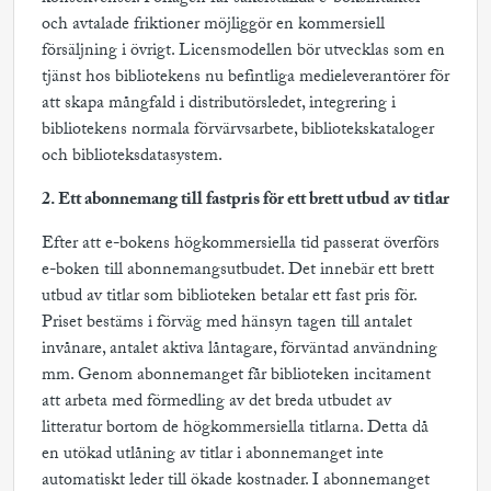
och avtalade friktioner möjliggör en kommersiell
försäljning i övrigt. Licensmodellen bör utvecklas som en
tjänst hos bibliotekens nu befintliga medieleverantörer för
att skapa mångfald i distributörsledet, integrering i
bibliotekens normala förvärvsarbete, bibliotekskataloger
och biblioteksdatasystem.
2. Ett abonnemang till fastpris för ett brett utbud av titlar
Efter att e-bokens högkommersiella tid passerat överförs
e-boken till abonnemangsutbudet. Det innebär ett brett
utbud av titlar som biblioteken betalar ett fast pris för.
Priset bestäms i förväg med hänsyn tagen till antalet
invånare, antalet aktiva låntagare, förväntad användning
mm. Genom abonnemanget får biblioteken incitament
att arbeta med förmedling av det breda utbudet av
litteratur bortom de högkommersiella titlarna. Detta då
en utökad utlåning av titlar i abonnemanget inte
automatiskt leder till ökade kostnader. I abonnemanget