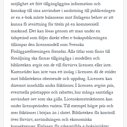
möjlighet att fritt tillgängliggöra information och
kunskap till sina användare i anslutning till publiceringen
av en e-bok måste balanseras mot förlagens behov av att
kunna få avsättning för titeln på en kommersiell
marknad. Det kan lösas genom att man under en
tidsperiod som följer direkt efter e-bokspubliceringen
tillämpar den licensmodell som Svenska
Förläggareföreningen förordar. Alla titlar som finns till
försäljning ska finnas tillgängliga i modellen och
biblioteken avgör om de vill förvärva licensen eller inte.
Karenstider kan inte vara ett inslag i licensen då de strider
mot bibliotekens oberoende och uppdrag. Licensen kan
däremot innehålla andra friktioner. I licensen avgörs pris,
eventuella pristrappor och rabatter, hur många samtidiga
användare osv som ska gälla. Licenskonstruktionen kan
under licensperioden variera. Till exempel högre pris och
mer friktioner i början än i slutet. Biblioteken får kontroll
över förvärv, användningen och ekonomiska
konsekvenser. Förlagen får säkerställda e-boksintäkter