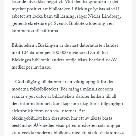
läsande utvecklas negativt. Mot den bakgrunden är det
mycket positivt att biblioteken i Blekinge lyckas så väl i
arbetet att locka barn till läsning, säger Niclas Lindberg,
generalsekreterare på Svensk Biblioteksförening i en
kommentar till siffrorna.
Biblioteken i Blekingen är de näst datortätaste i landet
med 104 datorer per 100 000 invånare. Därtill har
Blekinges bibliotek landets tredje bästa bestånd av AV-
medier per invånare.
– God tillgång till datorer är en viktig uppgift för det
moderna folkbiblioteket. För många människor som
saknar egen dator är bibliotekets datorer länken till all
den information och kunskap som idag finns tillgänglig i
elektronisk form och via Internet. Att
blekingebiblioteken dessutom har ett av rikets bästa
bestånd av AV-medier visar på en medveten satsning på
att utveckla moderna bibliotek med ett starkt elektroniska